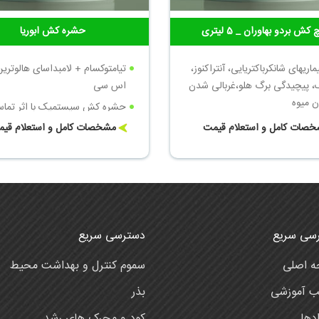
 کش بردو بهاوران _ 5 لیتری
حشره کش ابوریا
ماریهای شانکرباکتریایی، آنتراکنوز،
 پیچیدگی برگ هلو،غربالی شدن
اس سی
ن میوه
حشره کش سیستمیک با اثر تماس
1 لیتر برای 1000 لیتر آب
گوارشی سریع
صات کامل و استعلام قیمت
مشخصات کامل و استعلام قی
سی سریع
دسترسی سریع
 اصلی
سموم کنترل و بهداشت محیط
ب آموزشی
بذر
دها
کود و محرک های رشد