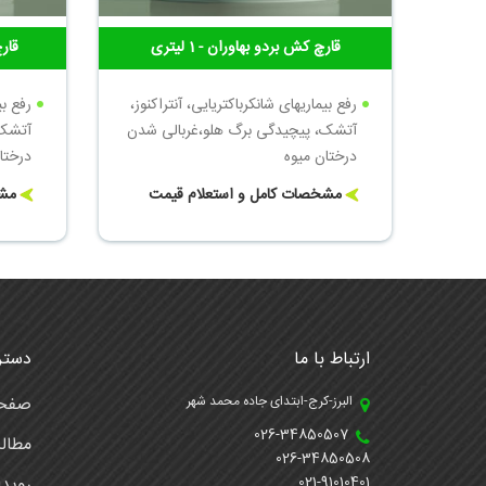
قارچ کش بردو بهاوران - 1 لیتری
قارچ
رفع بیماریهای شانکرباکتریایی، آنتراکنوز،
رفع بی
آتشک، پیچیدگی برگ هلو،غربالی شدن
آتشک،
درختان میوه
درختا
میزان مصرف 10-5
مشخصات کامل و استعلام قیمت
مشخ
میزان مصرف 10-15 لیتر برای 1000 لیتر آب
ارتباط با ما
دستر
البرز-کرج-ابتدای جاده محمد شهر
صفحه
026-34850507
مطال
026-34850508
021-91010401
رویدا