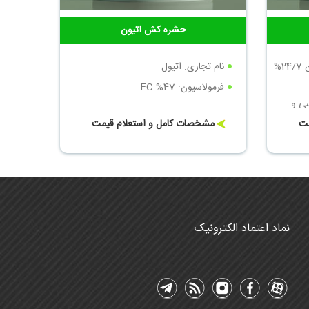
حشره کش اتیون
تیامتوکسام + لامبداسای هالوترین 24/7%
نام تجاری: اتیول
فرمولاسیون: EC %47
ی و
مت
مشخصات کامل و استعلام قیمت
نماد اعتماد الکترونیک