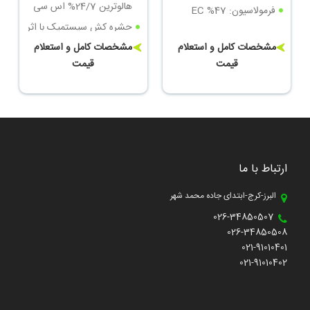
هالوترین 24/7% اس سی
فرمولاسیون: EC %47
حشره کش سیستمیک با اثر
تماسی و گوارشی سریع
مشخصات کامل و استعلام
مشخصات کامل و استعلام
قیمت
قیمت
ارتباط با ما
البرز-کرج-ابتدای جاده محمد شهر
026-34850507
026-34850508
021-91010401
021-91010402