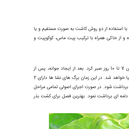
 با استفاده از دو روش کاشت به صورت مستقیم و یا
ه و از خاکی همراه با ترکیب پیت ماس، کوکوپیت و
در روش کاشت بذر به صورت نشا برای جوانه زدن آن با توجه به ایجاد شرایطی مطلوب برای رشد، می بایست چیزی بین 7 تا 10 روز صبر کرد. بعد از ایجاد جوانه، پس از
گذشت مدت زمانی در حدود 1 ماه تا 40 روز از زمانی که بذر کاشته شده است، شرایط برای قرار دادن آن در زمین اصلی مهیا خواهد شد. در این زمان برگ های نشا ها دارای 2
ه اصلی می بایست در حدود 80 روز صبر کرد تا محصول آماده برداشت شود. در صورت اجرای اصولی تمامی مراحل
 و... می توان از هر هکتار از این بذر، چیزی در حدود 25 تا 30 تن فلفل دلمه ای برداشت نمود. بهترین فصل برای کشت بذر