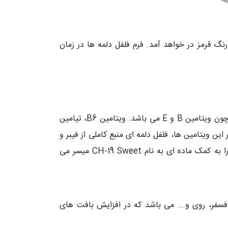
ن کامل آن ها به رنگ قرمز در خواهد آمد. فرم فلفل دلمه ها در زمان
یکی از انواع سبزیجات با خواص بسیار زیاد فلفل دلمه ای می باشد. این نوع فلفل سرشار از ویتامین های ضروری بدن همچون ویتامین B و E می باشد. ویتامین B6، تیامین
ز آن بود. علاوه بر این ویتامین ها، فلفل دلمه ای منبع کاملی از فیبر و
در کنار آن پروتیین و آهن می باشد. از دیگر خواص و ویژگی های فلفل دلمه ای محرک متابولیس بدن است که این کار را به کمک ماده ای به نام CH-19 Sweet میسر می
 فسفر، روی و... می باشد که در افزایش بافت های