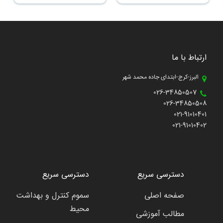
ارتباط با ما
البرز-کرج-ابتدای جاده محمد شهر
026-34850507
026-34850508
021-91010401
021-91010402
دسترسی سریع
دسترسی سریع
صفحه اصلی
سموم کنترل و بهداشت
محیط
مطالب آموزشی