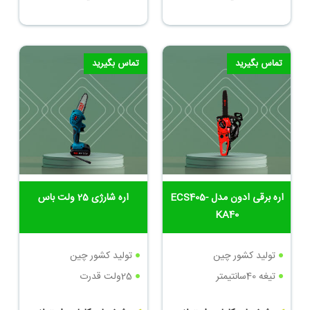
تماس بگیرید
تماس بگیرید
اره برقی ادون مدل ECS405-
اره شارژی 25 ولت باس
KA40
تولید کشور چین
تولید کشور چین
تیغه 40سانتیمتر
25ولت قدرت