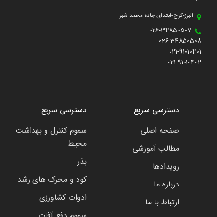
البرز-کرج-ابتدای جاده محمد شهر
026-34850507
026-34850508
021-91010401
021-91010402
دسترسی سریع
دسترسی سریع
صفحه اصلی
سموم کنترل و بهداشت
محیط
مطالب آموزشی
بذر
رویدادها
کود و محرک های رشد
درباره ما
ادوات کشاورزی
ارتباط با ما
سموم دفع آفات