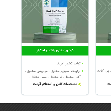
کود ریزمغذی بالانس استولر
تولید کشور آمریکا
 بر ، کلات
ترکیبات: منیزیم محلول ، مولیبدن محلول ،
آهن محلول ، بُر محلول ، مس محلول ،
منگنز محلول ، روی محلول
مت
مشخصات کامل و استعلام قیمت