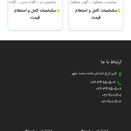
مولیبدن محلول ، آهن محلول
پتاسیم ، بر ، کلات مس ، کلات
، بُر محلول ، مس محلول ،
روی ، کلات منگنز
مشخصات کامل و استعلام
مشخصات کامل و استعلام
منگنز محلول ، روی محلول
قیمت
قیمت
ارتباط با ما
البرز-کرج-ابتدای جاده محمد شهر
026-34850507
026-34850508
021-91010401
021-91010402
دسترسی سریع
دسترسی سریع