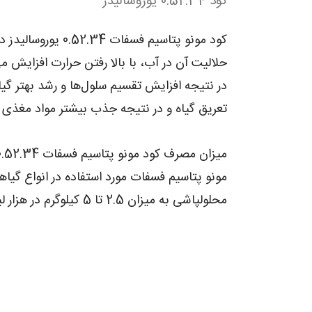
کود 0.52.34 یوروسالیدز
حلالیت آن در آب، با بالا رفتن حرارت افزایش می
در نتیجه افزایش تقسیم سلول­‌ها و رشد بهتر 
تعریق گیاه و در نتیجه جذب بیشتر مواد مغذی ا
میزان مصرف کود مونو پتاسیم فسفات 0.52.34 یوروسالیدز
مونو پتاسیم فسفات مورد استفاده در انواع گیا
محلول­پاشی به میزان 2.5 تا 5 کیلوگرم در هزار لیتر آب و به همراه آب آبیاری 10 تا 15 کیلوگرم در هکتار است.