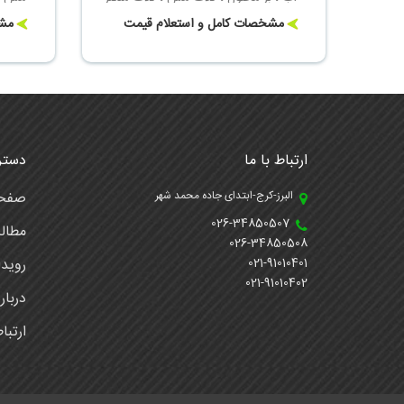
مشخصات کامل و استعلام قیمت
مشخ
ارتباط با ما
دستر
البرز-کرج-ابتدای جاده محمد شهر
صفحه
026-34850507
مطال
026-34850508
021-91010401
رویدا
021-91010402
دربار
ارتبا