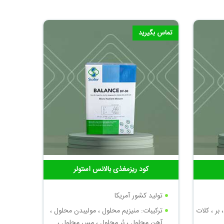
تماس بگیرید
کود ریزمغذی بالانس استولر
تولید کشور آمریکا
 بر ، کلات
ترکیبات: منیزیم محلول ، مولیبدن محلول ،
آهن محلول ، بُر محلول ، مس محلول ،