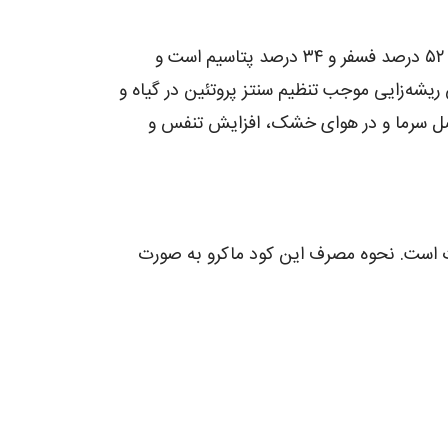
کود مونو پتاسیم فسفات 0.52.34 یوروسالیدز در دسته کودهای فاقد نیتروژن طبقه­ بندی می‌شود. این کود حاوی ۵۲ درصد فسفر و ۳۴ درصد پتاسیم است و
 ریشه‌زایی موجب تنظیم سنتز پروتئین در گیاه و
فصل سرما و در هوای خشک، افزایش تنفس و
جات است. نحوه مصرف این کود ماکرو به صورت