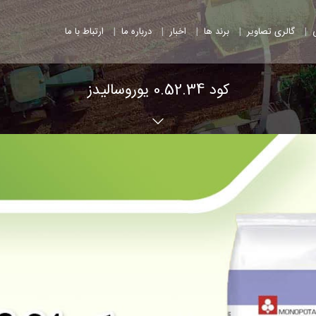
|
|
|
|
|
گالری تصاویر
برند ها
اخبار
درباره ما
ارتباط با ما
کود 0.52.34 یوروسالیدز