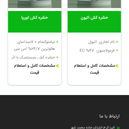
حشره کش اتیون
حشره کش ابوریا
نام تجاری: اتیول
تیامتوکسام + لامبداسای
هالوترین 24/7% اس سی
فرمولاسیون: EC %47
حشره کش سیستمیک با اثر
تماسی و گوارشی سریع
مشخصات کامل و استعلام
مشخصات کامل و استعلام
قیمت
قیمت
ارتباط با ما
البرز-کرج-ابتدای جاده محمد شهر