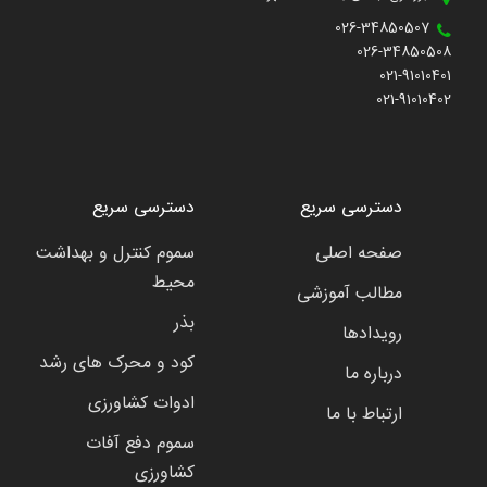
026-34850507
026-34850508
021-91010401
021-91010402
دسترسی سریع
دسترسی سریع
صفحه اصلی
سموم کنترل و بهداشت
محیط
مطالب آموزشی
بذر
رویدادها
کود و محرک های رشد
درباره ما
ادوات کشاورزی
ارتباط با ما
سموم دفع آفات
کشاورزی