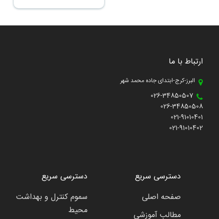
درختان بزنند محافظت کند
وزن: 12کیلوگرم
ارتباط با ما
البرز-کرج-ابتدای جاده محمد شهر
026-34850507
026-34850508
021-91010401
021-91010402
دسترسی سریع
دسترسی سریع
صفحه اصلی
سموم کنترل و بهداشت
محیط
مطالب آموزشی