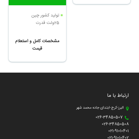
تولید کشور چین
تولید کشور چین
تیغه 40سانتیمتر
25ولت قدرت
مشخصات کامل و استعلام
مشخصات کامل و استعلام
قیمت
قیمت
ارتباط با ما
البرز-کرج-ابتدای جاده محمد شهر
026-34850507
026-34850508
021-91010401
021-91010402