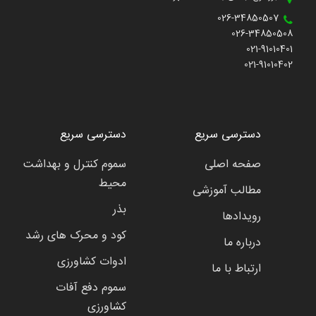
026-34850507
026-34850508
021-91010401
021-91010402
دسترسی سریع
دسترسی سریع
صفحه اصلی
سموم کنترل و بهداشت
محیط
مطالب آموزشی
بذر
رویدادها
کود و محرک های رشد
درباره ما
ادوات کشاورزی
ارتباط با ما
سموم دفع آفات
کشاورزی