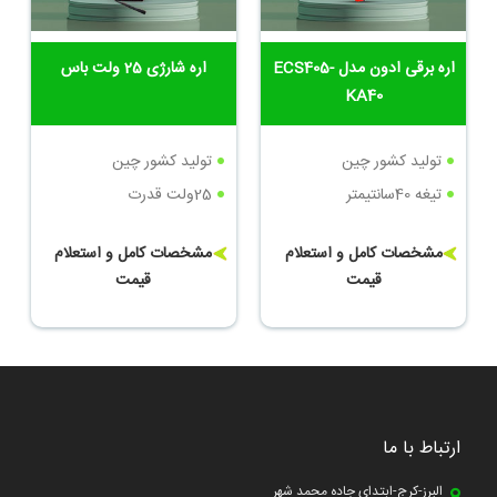
اره برقی ادون مدل ECS405-
اره شارژی 25 ولت باس
KA40
تولید کشور چین
تولید کشور چین
تیغه 40سانتیمتر
25ولت قدرت
مشخصات کامل و استعلام
مشخصات کامل و استعلام
قیمت
قیمت
ارتباط با ما
البرز-کرج-ابتدای جاده محمد شهر