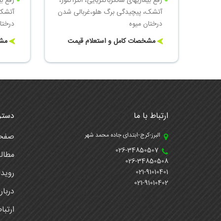
رفع بیماریهای شانکرباکتریایی، آنتراکنوز،
رفع بی
آتشک، پیچیدگی برگ هلو،غربالی شدن
آتشک،
درختان میوه
درختا
میزان مصرف 10-5
مشخصات کامل و استعلام قیمت
مشخ
میزان مصرف 10-15 لیتر برای 1000 لیتر آب
ارتباط با ما
دستر
البرز-کرج-ابتدای جاده محمد شهر
صفحه
026-34850507
مطال
026-34850508
021-91010401
رویدا
021-91010402
دربار
ارتبا