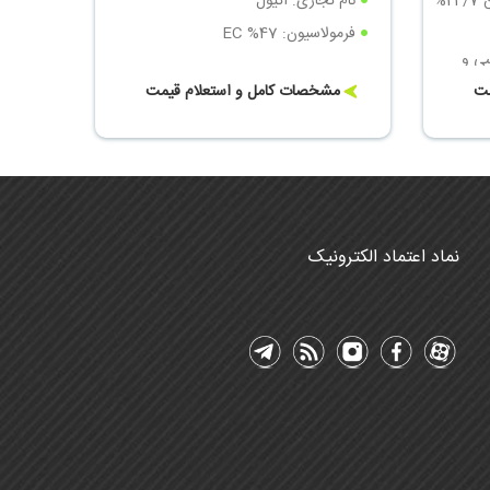
تیامتوکسام + لامبداسای هالوترین 24/7%
نام تجاری: اتیول
فرمولاسیون: EC %47
ی و
مت
مشخصات کامل و استعلام قیمت
نماد اعتماد الکترونیک