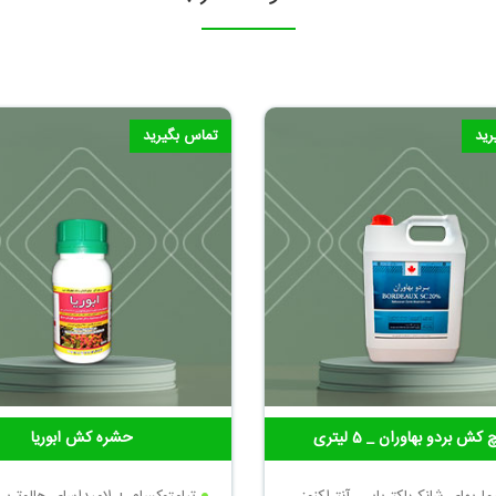
رید
تماس بگیرید
 کش بردو بهاوران _ 5 لیتری
حشره کش ابوریا