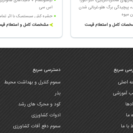
ماریهای شانکرباکتریایی، آنتراکنوز،
 پیچیدگی برگ هلو،غربالی شدن
اس سی
ن میوه
حشره کش سیستمیک با اثر تماس
1 لیتر برای 1000 لیتر آب
گوارشی سریع
صات کامل و استعلام قیمت
مشخصات کامل و استعلام قی
سی سریع
دسترسی سریع
 اصلی
سموم کنترل و بهداشت محیط
ب آموزشی
بذر
دها
کود و محرک های رشد
ه ما
ادوات کشاورزی
ط با ما
سموم دفع آفات کشاورزی