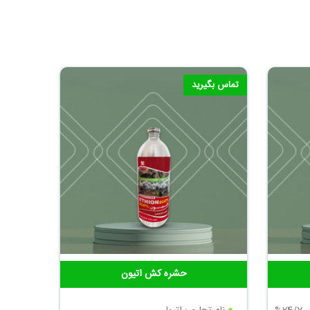
تماس بگیرید
حشره کش اتیون