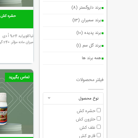
برند داروگستر
(8)
حشره کش گ
برند سمیران
(13)
برند پدیده
(10)
تیاکلوپراید 24% اُ دی
میزان ماده مؤثر: 240 گرم در لیتر
برند گل سم
(1)
همه برند ها
تماس بگیرید
فیلتر محصولات
نوع محصول
حشره کش
حلزون کش
علف کش
قارچ کش