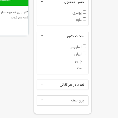
جنس محصول
پودری
کنترل پروانه ميوه‌ خوار
شته سبز غلات
مایع
ساخت کشور
اسلوونی
ایران
چین
هند
تعداد در هر کارتن
وزن بسته