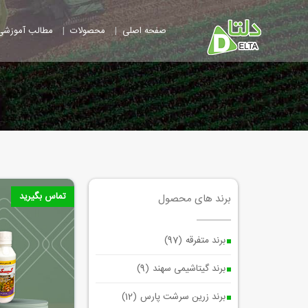
|
|
صفحه اصلی
محصولات
مطالب آموزشی
تماس بگیرید
برند های محصول
برند متفرقه
(97)
برند گیتاشیمی سهند
(9)
برند زرین سرشت پارس
(12)