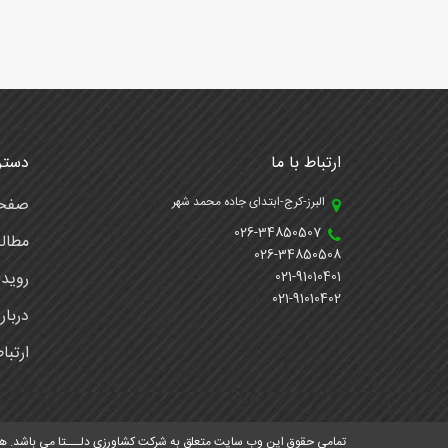
ارتباط با ما
دستر
البرز-کرج-ابتدای جاده محمد شهر
صفحه
026-34850507
مطال
026-34850508
021-91010401
رویدا
021-91010402
دربار
ارتبا
© تمامی حقوق این وب سایت متعلق به شرکت کشاورزی دلـــتا می باشد. هرگ