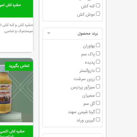
حشره کش اسپی
کنه کش
موش کش
حشره کش و کنه کش انت
سیستمیک و تماسی
برند محصول
بهاوران
پاک سم
پدیده
تماس بگیرید
داروگستر
زرین سرشت
سبزآور پردیس
سمیران
گل سم
گیتا شیمی سهند
گیرین ورلد
حشره کش اكسی د
(متاسیست