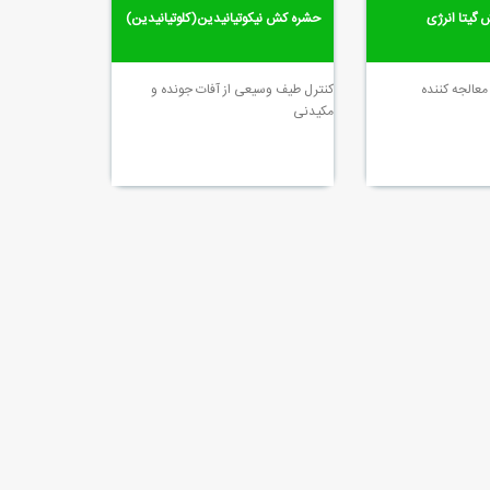
 گیتا انرژی
حشره کش نیکوتیانیدین(کلوتیانیدین)
عالجه کننده
کنترل طیف وسیعی از آفات جونده و
مکیدنی