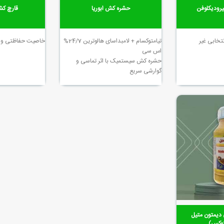
رودیکلوفن
حشره کش ابوریا
قارچ کش
خابی غیر
تیامتوکسام + لامبداسای هالوترین 24/7%
خاصیت حفاظتی و م
اس سی
حشره کش سیستمیک با اثر تماسی و
گوارشی سریع
يمتون متيل
وکس)